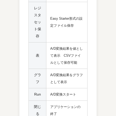
レジ
スタ
Easy Starter形式の設
セッ
定ファイル保存
ト保
存
A/D変換結果を値とし
表
て表示 CSVファイ
ルとして保存可能
グラ
A/D変換結果をグラフ
フ
として表示
Run
A/D変換スタート
閉じ
アプリケーションの
る
終了